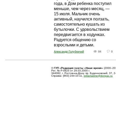
года, в Дом ребенка поступил
меньше, чем через месяц, —
15 июля. Мальчик очень
активный, научился ползать,
самостоятельно кушать из
бутылочки. С удовольствием
передвигается в ходунках.
Радуется общению со
взрослыми и детьми.
Александр Голубничий
84
0
©
ГУП «Редакция газеты «Наше время»
(2000–20
Рег. № Р-0825 от 29.03.2000 г.
344082, г. Ростов-на-Дону, пр. Буденновский, 37, 2
Справка: (863) 244-10-11,
reklamatime@donpac.ru